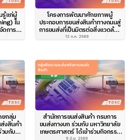
ู้แก่ผู้
โครงการพัฒนาศักยภาพผู้
ing) ใน
ประกอบการขนส่งสินค้าทางถนนสู่
รจัดการ
การขนส่งที่เป็นมิตรต่อสิ่งแวดล้อม
แวดล้อม
ได้ดำเนินการจัดอบรมให้ความรู้แก่
13 ก.ค. 2569
ผู้ประกอบการข...
กลุ่มพัฒนาและส่งเสริมการขนส่ง
สินค้า
ยกลุ่ม
สำนักการขนส่งสินค้า กรมการ
่งสินค้า
ขนส่งทางบก ร่วมกับ มหาวิทยาลัย
่วมกับ
เกษตรศาสตร์ ได้เข้าร่วมกิจกรรม
์ ขอเชิญ
ให้คำแนะนำเชิงลึก (Coaching) ใน
9 มิ.ย. 2569