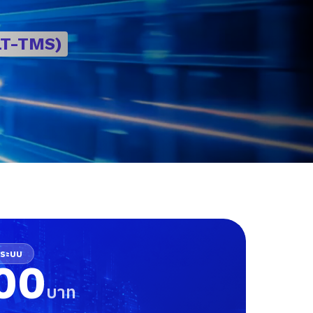
LT-TMS)
รระบบ
00
บาท