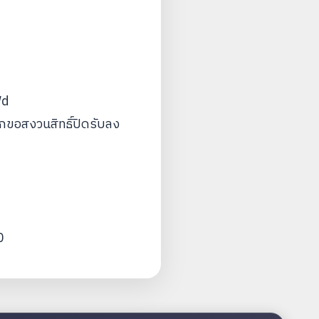
Wd
งบกขอสงวนสิทธิ์ปิดรับลง
0