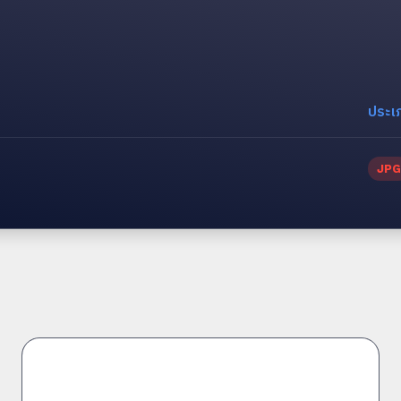
ประเ
JPG