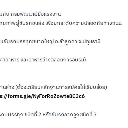
มกับ กรมพัฒนาฝีมือแรงงาน
กยภาพผู้ขับรถขนส่ง เพื่อยกระดับความปลอดภัยทางถนน 
สอนขับรถบรรทุกขนาดใหญ่ อ.ลำลูกกา จ.ปทุมธานี
ยน ค่าอาหาร และอาหารว่างตลอดการอบรม)
นล่าง (ต้องเตรียมหลักฐานการสมัครให้เรียบร้อย)
ps://forms.gle/NyForRoZowte8C3c6
ถบบรรทุก ชนิดที่ 2 หรือขับรถลากจูง ชนิดที่ 3