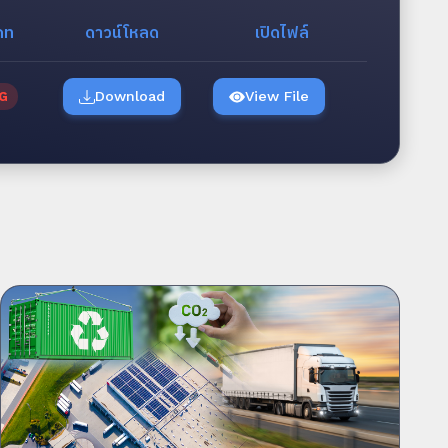
ภท
ดาวน์โหลด
เปิดไฟล์
Download
View File
G