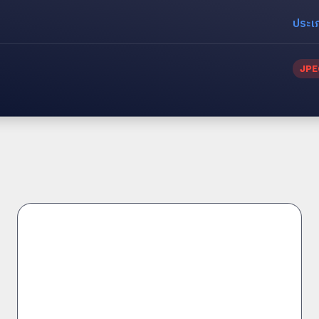
ประเ
JPE