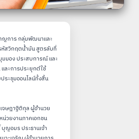
นาญการ กลุ่มพัฒนาและ
ัสวิกฤตน้ำมัน สูตรลับที่
งปันมุมมอง ประสบการณ์ และ
 และการประยุกต์ใช้
ประชุมออนไลน์ทั้งสิ้น
เจษฎาฐิติกุล ผู้อำนวย
ะหน่วยงานภาคเอกชน
์ บุญอมร ประธานเจ้า
 เหมาะเจริญ ผู้อำนวยการ