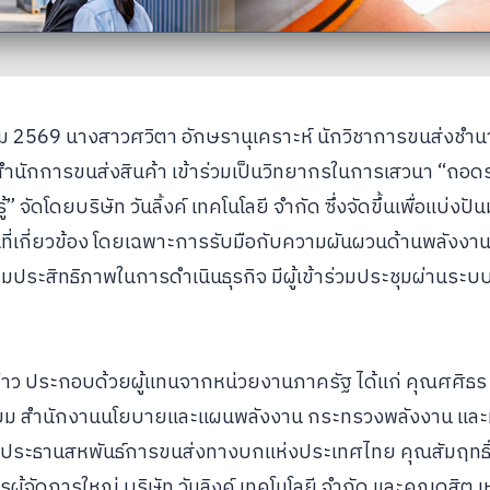
คม 2569 นางสาวศวิตา อักษรานุเคราะห์ นักวิชาการขนส่งชำ
สำนักการขนส่งสินค้า เข้าร่วมเป็นวิทยากรในการเสวนา “ถอดรห
” จัดโดยบริษัท วันลิ้งค์ เทคโนโลยี จำกัด ซึ่งจัดขึ้นเพื่อแบ่
ที่เกี่ยวข้อง โดยเฉพาะการรับมือกับความผันผวนด้านพลังงาน
พิ่มประสิทธิภาพในการดำเนินธุรกิจ มีผู้เข้าร่วมประชุมผ่านระบบ
ล่าว ประกอบด้วยผู้แทนจากหน่วยงานภาครัฐ ได้แก่ คุณศศิธร 
ยม สำนักงานนโยบายและแผนพลังงาน กระทรวงพลังงาน แล
นธ์ ประธานสหพันธ์การขนส่งทางบกแห่งประเทศไทย คุณสัมฤทธิ
ผู้จัดการใหญ่ บริษัท วันลิงค์ เทคโนโลยี จำกัด และคุณดุสิต