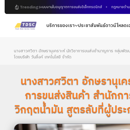
Trending:
ระบบงานใบอนุญาตการขนส่งอิเล็กทรอนิกส์
กฎหมายด้านการขนส่งสิ
บริการของเรา
ประชาสัมพันธ์
ดาวน์โหลดเ
นางสาวศวิตา อักษรานุเคราะห์ นักวิชาการขนส่งชำนาญการ กลุ่มพัฒนาแ
โดยบริษัท วันลิ้งค์ เทคโนโลยี จำกัด
นางสาวศวิตา อักษรานุเค
การขนส่งสินค้า สำนักกา
วิกฤตน้ำมัน สูตรลับที่ผู้ปร