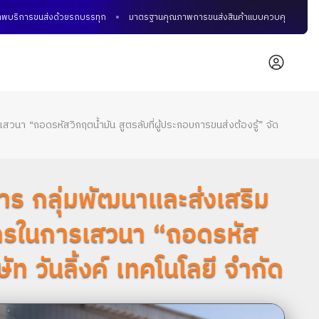
นส่งด้วยรถบรรทุก
มาตรฐานคุณภาพการขนส่งสินค้าแบบควบคุมอุณหภูมิ
การ
วนา “ถอดรหัสวิกฤตน้ำมัน สูตรลับที่ผู้ประกอบการขนส่งต้องรู้” จัด
ร กลุ่มพัฒนาและส่งเสริม
ยากรในการเสวนา “ถอดรหัส
ัท วันลิ้งค์ เทคโนโลยี จำกัด