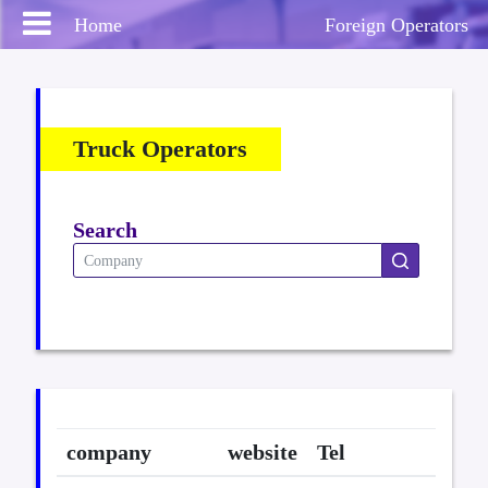
Home
Foreign Operators
Truck Operators
คุณวินัย ใส
Logout
ซื่อ
Search
Home
บริการ
News
company
website
Tel
งานสัมมนา