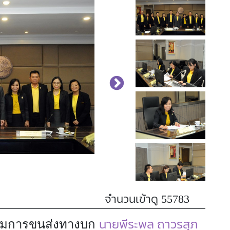
จำนวนเข้าดู 55783
นายพีระพล ถาวรสุภ
 กรมการขนส่งทางบก