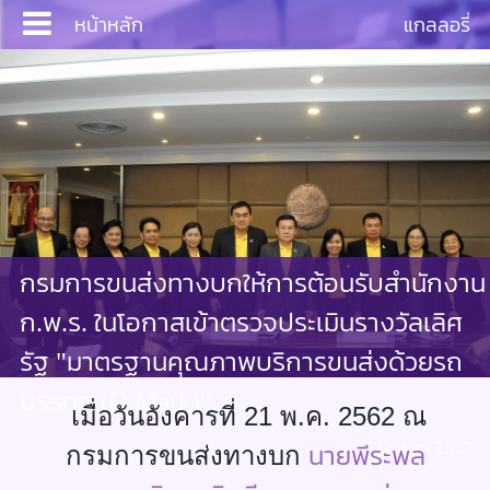
หน้าหลัก
แกลลอรี่
Login
หน้าหลัก
กรมการขนส่งทางบกให้การต้อนรับสำนักงาน
บริการ
ก.พ.ร. ในโอกาสเข้าตรวจประเมินรางวัลเลิศ
ประชาสัมพันธ์
รัฐ "มาตรฐานคุณภาพบริการขนส่งด้วยรถ
บรรทุก (Q Mark)"
งานสัมมนา
เมื่อวันอังคารที่ 21 พ.ค. 2562 ณ
22 พ.ค. 2562
นายพีระพล
กรมการขนส่งทางบก
เอกสาร