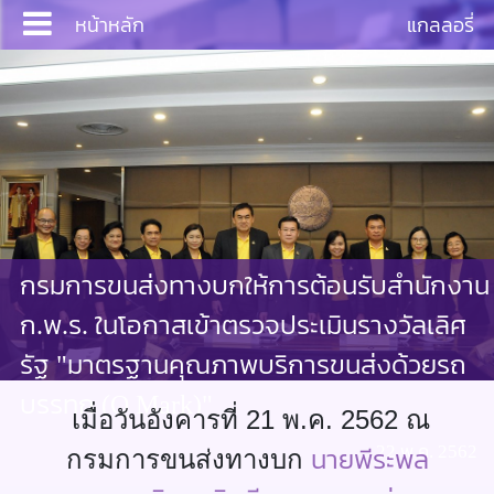
หน้าหลัก
แกลลอรี่
Login
หน้าหลัก
กรมการขนส่งทางบกให้การต้อนรับสำนักงาน
บริการ
ก.พ.ร. ในโอกาสเข้าตรวจประเมินรางวัลเลิศ
ประชาสัมพันธ์
รัฐ "มาตรฐานคุณภาพบริการขนส่งด้วยรถ
บรรทุก (Q Mark)"
งานสัมมนา
เมื่อวันอังคารที่ 21 พ.ค. 2562 ณ
22 พ.ค. 2562
นายพีระพล
กรมการขนส่งทางบก
เอกสาร