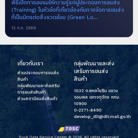
พิธีเปิดการอบรมให้ความรู้แก่ผู้ประกอบการขนส่ง
(Training) ในหัวข้อที่เกี่ยวข้องกับการจัดการขนส่ง
ที่เป็นมิตรต่อสิ่งแวดล้อม (Green Lo...
13 ก.ค. 2569
เกี่ยวกับเรา
กลุ่มพัฒนาและส่ง
เสริมการขนส่ง
ส่วนประกอบการขนส่ง
สินค้า
สินค้า
กลุ่มพัฒนาและส่งเสริม
1032 ถ.พหลโยธิน แขวง
การขนส่งสินค้า
จอมพล เขตจตุจักร กทม.
ส่วนสถานีขนส่งสินค้า
10900
0-2271-8490
develop_dlt@dlt.mail.go.th
Truck Data Service Center ©
2026, All rights reserved.