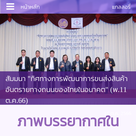
หน้าหลัก
แกลลอรี่
Login
หน้าหลัก
สัมมนา "ทิศทางการพัฒนาการขนส่งสินค้า
บริการ
อันตรายทางถนนของไทยในอนาคต" (พ.11
ประชาสัมพันธ์
ต.ค.66)
16 ต.ค. 2566
ภาพบรรยากาศใน
งานสัมมนา
เอกสาร