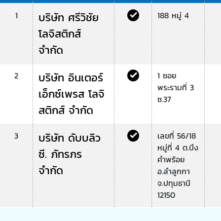
1
บริษัท ศรีวิชัย
188 หมู่ 4
โลจิสติกส์
จำกัด
2
บริษัท อินเตอร์
1 ซอย
พระรามที่ 3
เอ็กซ์เพรส โลจิ
ซ.37
สติกส์ จำกัด
3
บริษัท ดับบลิว
เลขที่ 56/18
หมู่ที่ 4 ต.บึง
ซี. ภัทรภร
คำพร้อย
จำกัด
อ.ลำลูกกา
จ.ปทุมธานี
12150
4
บริษัท แคธเท
เลขที่ 20/50